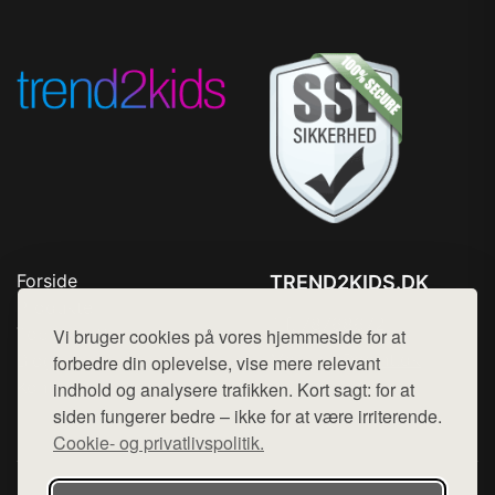
Forside
TREND2KIDS.DK
Produkter
Tlf. 78768672
Top Rabatter
Vi bruger cookies på vores hjemmeside for at
Mail:
hej@want.dk
Blog
forbedre din oplevelse, vise mere relevant
Kontakt
indhold og analysere trafikken. Kort sagt: for at
Cookie- og privatlivspolitik
siden fungerer bedre – ikke for at være irriterende.
Cookie- og privatlivspolitik.