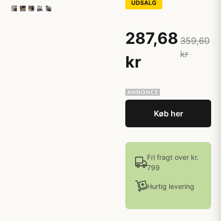
UDSALG
287,68
359,60
kr
kr
Køb her
Fri fragt over kr.
799
Hurtig levering