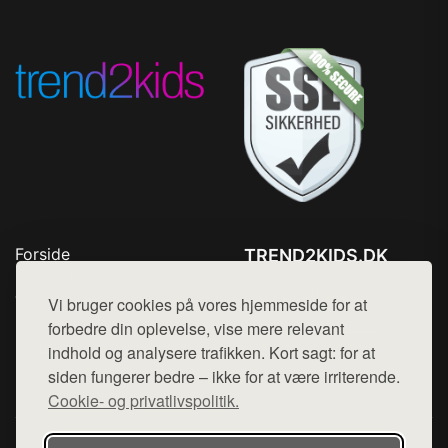
Forside
TREND2KIDS.DK
Produkter
Tlf. 78768672
Top Rabatter
Vi bruger cookies på vores hjemmeside for at
Mail:
hej@want.dk
Blog
forbedre din oplevelse, vise mere relevant
Kontakt
indhold og analysere trafikken. Kort sagt: for at
Cookie- og privatlivspolitik
siden fungerer bedre – ikke for at være irriterende.
Cookie- og privatlivspolitik.