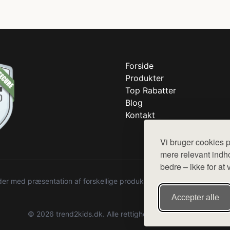
Forside
Produkter
Top Rabatter
Blog
Kontakt
Vi bruger cookies p
mere relevant indho
bedre – ikke for at 
r med præsentation af forskellige produkter fra diverse webshops. De
Accepter alle
© 2026 trend2kids.dk. Alle rettigheder forbeholdes.