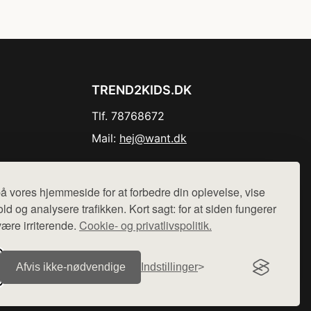
TREND2KIDS.DK
Tlf. 78768672
Mail:
hej@want.dk
Cookie- og privatlivspolitik
å vores hjemmeside for at forbedre din oplevelse, vise
ld og analysere trafikken. Kort sagt: for at siden fungerer
være irriterende.
Cookie- og privatlivspolitik.
r sælges ikke varer fra denne side - vi henviser til de shops,
Afvis ikke‑nødvendige
Indstillinger