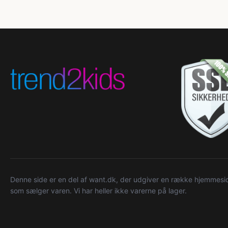
Denne side er en del af want.dk, der udgiver en række hjemmeside
som sælger varen. Vi har heller ikke varerne på lager.