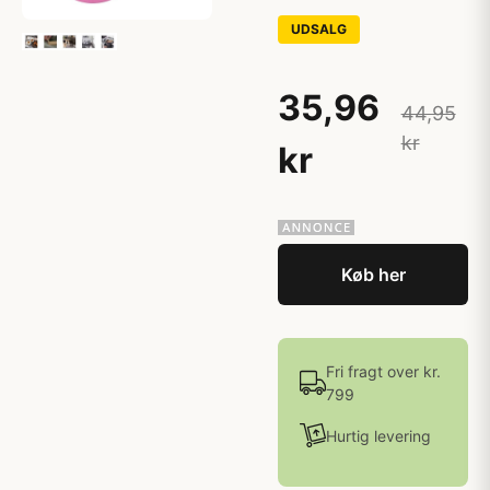
UDSALG
35,96
44,95
kr
kr
Køb her
Fri fragt over kr.
799
Hurtig levering