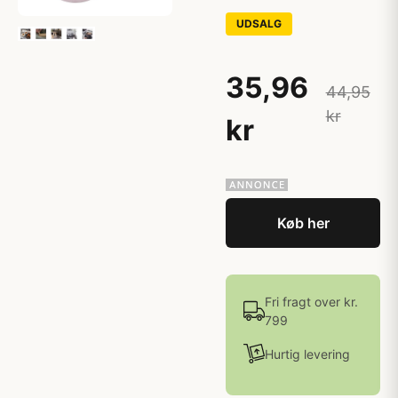
UDSALG
35,96
44,95
kr
kr
Køb her
Fri fragt over kr.
799
Hurtig levering