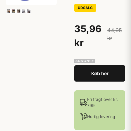
UDSALG
35,96
44,95
kr
kr
Køb her
Fri fragt over kr.
799
Hurtig levering