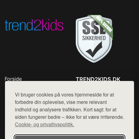
Forside
TREND2KIDS.DK
Produkter
Tlf. 78768672
Top Rabatter
Vi bruger cookies på vores hjemmeside for at
Mail:
hej@want.dk
Blog
forbedre din oplevelse, vise mere relevant
Kontakt
indhold og analysere trafikken. Kort sagt: for at
Cookie- og privatlivspolitik
siden fungerer bedre – ikke for at være irriterende.
Cookie- og privatlivspolitik.