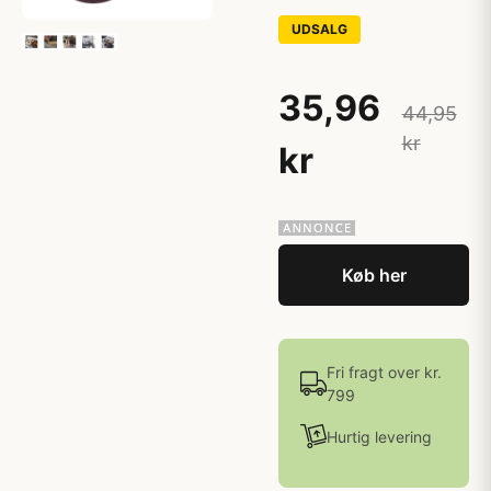
UDSALG
35,96
44,95
kr
kr
Køb her
Fri fragt over kr.
799
Hurtig levering