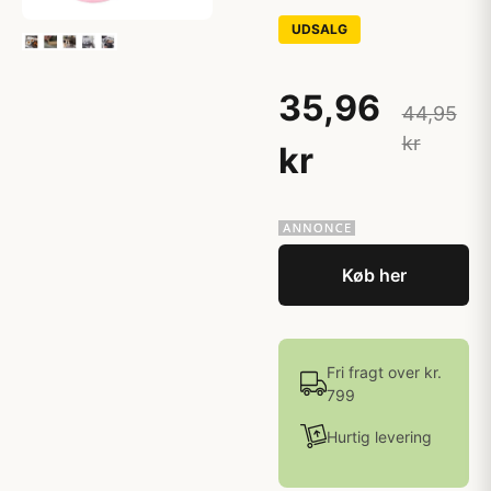
UDSALG
35,96
44,95
kr
kr
Køb her
Fri fragt over kr.
799
Hurtig levering