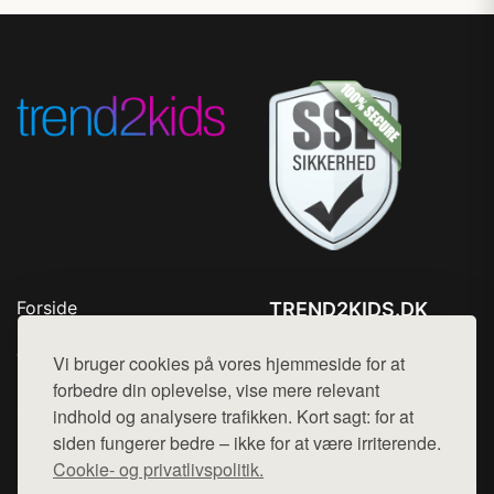
Forside
TREND2KIDS.DK
Produkter
Tlf. 78768672
Top Rabatter
Vi bruger cookies på vores hjemmeside for at
Mail:
hej@want.dk
Blog
forbedre din oplevelse, vise mere relevant
Kontakt
indhold og analysere trafikken. Kort sagt: for at
Cookie- og privatlivspolitik
siden fungerer bedre – ikke for at være irriterende.
Cookie- og privatlivspolitik.