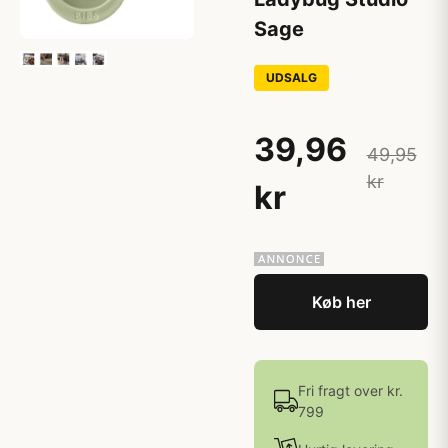
Sage
UDSALG
39,96
49,95
kr
kr
Køb her
Fri fragt over kr.
799