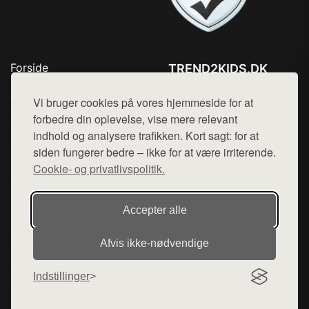
Forside
TREND2KIDS.DK
Produkter
Tlf. 78768672
Top Rabatter
Vi bruger cookies på vores hjemmeside for at
Mail:
hej@want.dk
Blog
forbedre din oplevelse, vise mere relevant
Kontakt
indhold og analysere trafikken. Kort sagt: for at
Cookie- og privatlivspolitik
siden fungerer bedre – ikke for at være irriterende.
Cookie- og privatlivspolitik.
Denne side er en del af want.dk, der udgiver en række
Accepter alle
hjemmesider med præsentation af forskellige produkter fra
diverse webshops. Der sælges ikke varer fra denne side - vi
Afvis ikke‑nødvendige
henviser til de shops, som sælger varen. Vi har heller ikke
varerne på lager.
Indstillinger
© 2026 trend2kids.dk. Alle rettigheder forbeholdes.