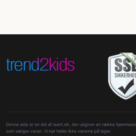
Denne side er en del af want.dk, der udgiver en række hjemmeside
som sælger varen. Vi har heller ikke varerne på lager.