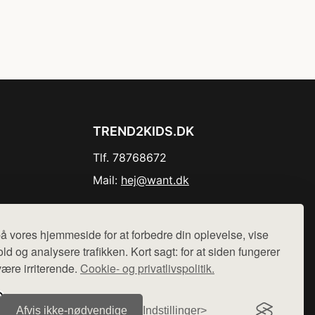
TREND2KIDS.DK
Tlf. 78768672
Mail:
hej@want.dk
Cookie- og privatlivspolitik
å vores hjemmeside for at forbedre din oplevelse, vise
ld og analysere trafikken. Kort sagt: for at siden fungerer
være irriterende.
Cookie- og privatlivspolitik.
r sælges ikke varer fra denne side - vi henviser til de shops,
Afvis ikke‑nødvendige
Indstillinger