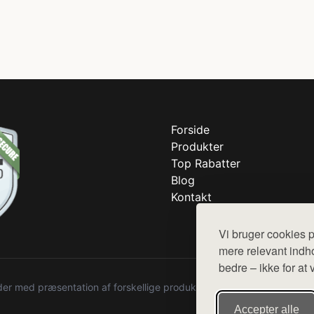
Forside
Produkter
Top Rabatter
Blog
Kontakt
Vi bruger cookies p
mere relevant indho
bedre – ikke for at 
r med præsentation af forskellige produkter fra diverse webshops. De
Accepter alle