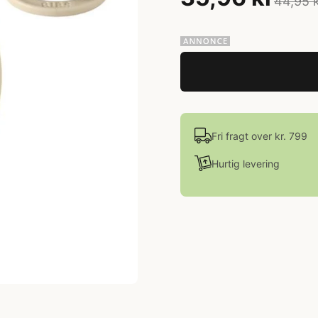
44,95 
Fri fragt over kr. 799
Hurtig levering