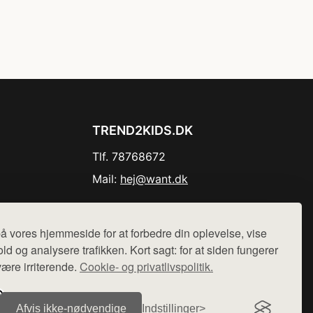
TREND2KIDS.DK
Tlf. 78768672
Mail:
hej@want.dk
Cookie- og privatlivspolitik
å vores hjemmeside for at forbedre din oplevelse, vise
ld og analysere trafikken. Kort sagt: for at siden fungerer
være irriterende.
Cookie- og privatlivspolitik.
r sælges ikke varer fra denne side - vi henviser til de shops,
Afvis ikke‑nødvendige
Indstillinger