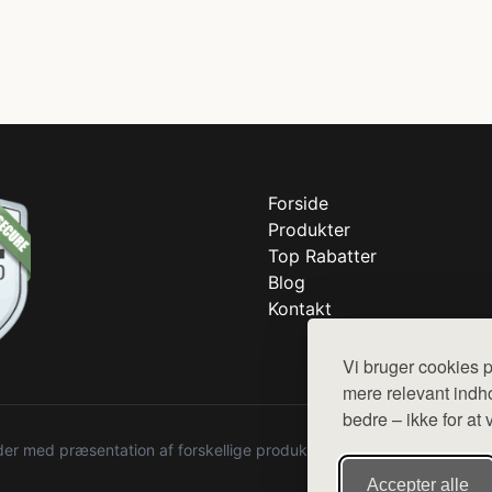
Forside
Produkter
Top Rabatter
Blog
Kontakt
Vi bruger cookies p
mere relevant indho
bedre – ikke for at 
r med præsentation af forskellige produkter fra diverse webshops. De
Accepter alle