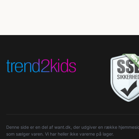
Denne side er en del af want.dk, der udgiver en række hjemmeside
som sælger varen. Vi har heller ikke varerne på lager.