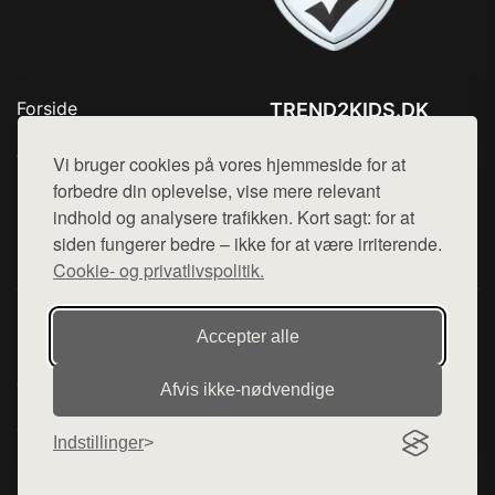
Forside
TREND2KIDS.DK
Produkter
Tlf. 78768672
Top Rabatter
Vi bruger cookies på vores hjemmeside for at
Mail:
hej@want.dk
Blog
forbedre din oplevelse, vise mere relevant
Kontakt
indhold og analysere trafikken. Kort sagt: for at
Cookie- og privatlivspolitik
siden fungerer bedre – ikke for at være irriterende.
Cookie- og privatlivspolitik.
Denne side er en del af want.dk, der udgiver en række
Accepter alle
hjemmesider med præsentation af forskellige produkter fra
diverse webshops. Der sælges ikke varer fra denne side - vi
Afvis ikke‑nødvendige
henviser til de shops, som sælger varen. Vi har heller ikke
varerne på lager.
Indstillinger
© 2026 trend2kids.dk. Alle rettigheder forbeholdes.