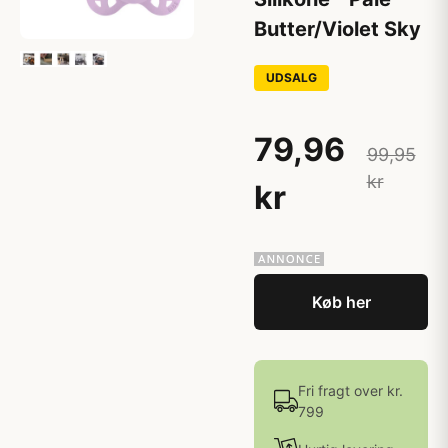
Butter/Violet Sky
UDSALG
79,96
99,95
kr
kr
Køb her
Fri fragt over kr.
799