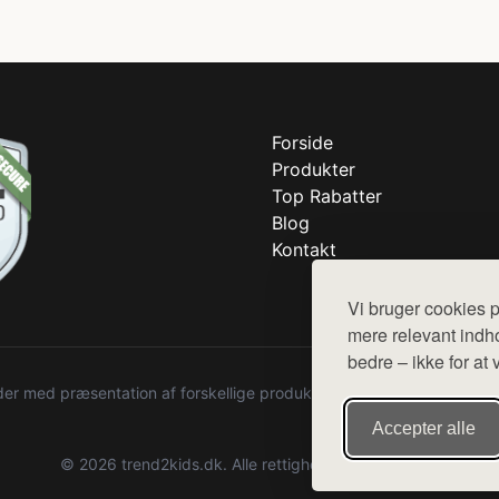
Forside
Produkter
Top Rabatter
Blog
Kontakt
Vi bruger cookies p
mere relevant indho
bedre – ikke for at 
r med præsentation af forskellige produkter fra diverse webshops. De
Accepter alle
© 2026 trend2kids.dk. Alle rettigheder forbeholdes.