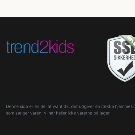
Denne side er en del af want.dk, der udgiver en række hjemmeside
som sælger varen. Vi har heller ikke varerne på lager.