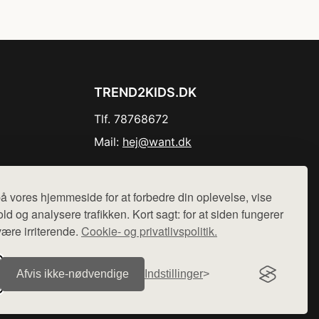
TREND2KIDS.DK
Tlf. 78768672
Mail:
hej@want.dk
Cookie- og privatlivspolitik
å vores hjemmeside for at forbedre din oplevelse, vise
ld og analysere trafikken. Kort sagt: for at siden fungerer
være irriterende.
Cookie- og privatlivspolitik.
r sælges ikke varer fra denne side - vi henviser til de shops,
Afvis ikke‑nødvendige
Indstillinger