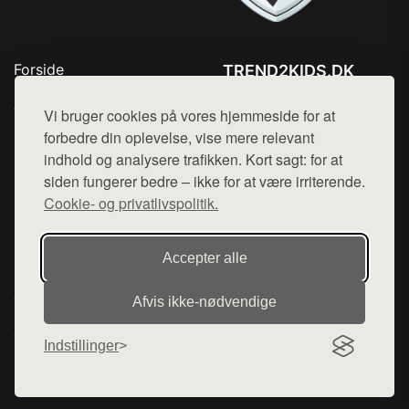
Forside
TREND2KIDS.DK
Produkter
Tlf. 78768672
Top Rabatter
Vi bruger cookies på vores hjemmeside for at
Mail:
hej@want.dk
Blog
forbedre din oplevelse, vise mere relevant
Kontakt
indhold og analysere trafikken. Kort sagt: for at
Cookie- og privatlivspolitik
siden fungerer bedre – ikke for at være irriterende.
Cookie- og privatlivspolitik.
Denne side er en del af want.dk, der udgiver en række
Accepter alle
hjemmesider med præsentation af forskellige produkter fra
diverse webshops. Der sælges ikke varer fra denne side - vi
Afvis ikke‑nødvendige
henviser til de shops, som sælger varen. Vi har heller ikke
varerne på lager.
Indstillinger
© 2026 trend2kids.dk. Alle rettigheder forbeholdes.