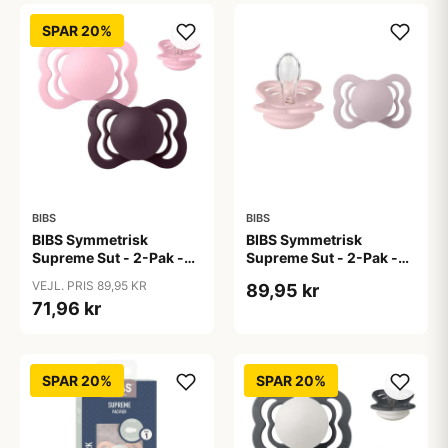
SPAR 20%
BIBS
BIBS
BIBS Symmetrisk
BIBS Symmetrisk
Supreme Sut - 2-Pak -
Supreme Sut - 2-Pak -
Str. 1 - Silikone - Baby
Str. 1 - Silikone -
VEJL. PRIS 89,95 KR
89,95 kr
Pink/Plum
Blossom/Dusky Lilac
71,96 kr
SPAR 20%
SPAR 20%