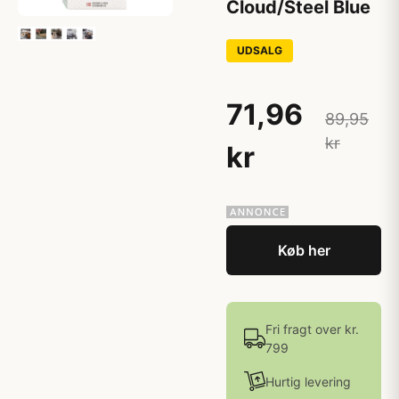
Cloud/Steel Blue
UDSALG
71,96
89,95
kr
kr
Køb her
Fri fragt over kr.
799
Hurtig levering