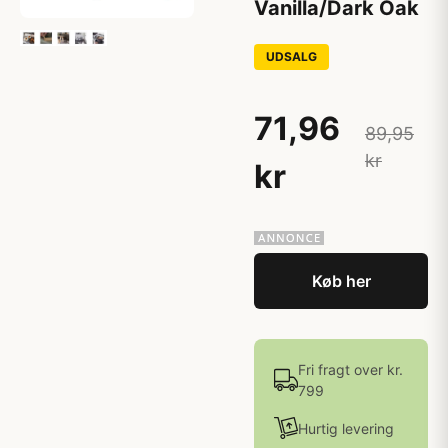
Vanilla/Dark Oak
UDSALG
71,96
89,95
kr
kr
Køb her
Fri fragt over kr.
799
Hurtig levering