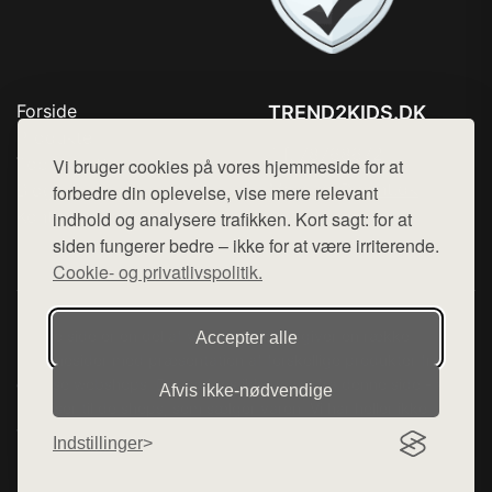
Forside
TREND2KIDS.DK
Produkter
Tlf. 78768672
Top Rabatter
Vi bruger cookies på vores hjemmeside for at
Mail:
hej@want.dk
Blog
forbedre din oplevelse, vise mere relevant
Kontakt
indhold og analysere trafikken. Kort sagt: for at
Cookie- og privatlivspolitik
siden fungerer bedre – ikke for at være irriterende.
Cookie- og privatlivspolitik.
Denne side er en del af want.dk, der udgiver en række
Accepter alle
hjemmesider med præsentation af forskellige produkter fra
diverse webshops. Der sælges ikke varer fra denne side - vi
Afvis ikke‑nødvendige
henviser til de shops, som sælger varen. Vi har heller ikke
varerne på lager.
Indstillinger
© 2026 trend2kids.dk. Alle rettigheder forbeholdes.