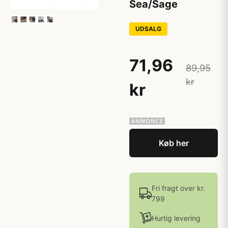
Sea/Sage
UDSALG
71,96
89,95
kr
kr
Køb her
Fri fragt over kr.
799
Hurtig levering