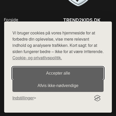
Forside
TREND2KIDS.DK
Produkter
Tlf. 78768672
Top Rabatter
Vi bruger cookies på vores hjemmeside for at
Mail:
hej@want.dk
Blog
forbedre din oplevelse, vise mere relevant
Kontakt
indhold og analysere trafikken. Kort sagt: for at
Cookie- og privatlivspolitik
siden fungerer bedre – ikke for at være irriterende.
Cookie- og privatlivspolitik.
Denne side er en del af want.dk, der udgiver en række
Accepter alle
hjemmesider med præsentation af forskellige produkter fra
diverse webshops. Der sælges ikke varer fra denne side - vi
Afvis ikke‑nødvendige
henviser til de shops, som sælger varen. Vi har heller ikke
varerne på lager.
Indstillinger
© 2026 trend2kids.dk. Alle rettigheder forbeholdes.