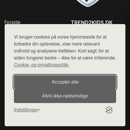
Forside
TREND2KIDS.DK
Produkter
Tlf. 78768672
Top Rabatter
Vi bruger cookies på vores hjemmeside for at
Mail:
hej@want.dk
Blog
forbedre din oplevelse, vise mere relevant
Kontakt
indhold og analysere trafikken. Kort sagt: for at
Cookie- og privatlivspolitik
siden fungerer bedre – ikke for at være irriterende.
Cookie- og privatlivspolitik.
Denne side er en del af want.dk, der udgiver en række
Accepter alle
hjemmesider med præsentation af forskellige produkter fra
diverse webshops. Der sælges ikke varer fra denne side - vi
Afvis ikke‑nødvendige
henviser til de shops, som sælger varen. Vi har heller ikke
varerne på lager.
Indstillinger
© 2026 trend2kids.dk. Alle rettigheder forbeholdes.