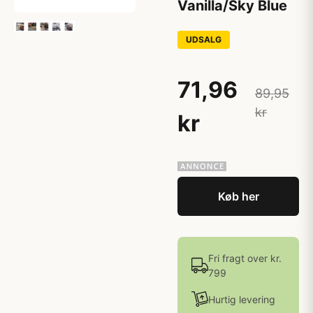
Vanilla/Sky Blue
UDSALG
71,96
89,95
kr
kr
Køb her
Fri fragt over kr.
799
Hurtig levering