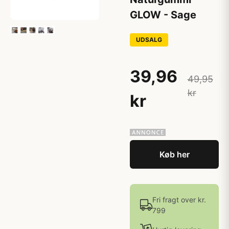
GLOW - Sage
UDSALG
39,96
49,95
kr
kr
Køb her
Fri fragt over kr.
799