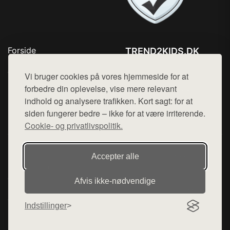
Forside
TREND2KIDS.DK
Produkter
Tlf. 78768672
Top Rabatter
Vi bruger cookies på vores hjemmeside for at
Mail:
hej@want.dk
Blog
forbedre din oplevelse, vise mere relevant
Kontakt
indhold og analysere trafikken. Kort sagt: for at
Cookie- og privatlivspolitik
siden fungerer bedre – ikke for at være irriterende.
Cookie- og privatlivspolitik.
Denne side er en del af want.dk, der udgiver en række
Accepter alle
hjemmesider med præsentation af forskellige produkter fra
diverse webshops. Der sælges ikke varer fra denne side - vi
Afvis ikke‑nødvendige
henviser til de shops, som sælger varen. Vi har heller ikke
varerne på lager.
Indstillinger
© 2026 trend2kids.dk. Alle rettigheder forbeholdes.