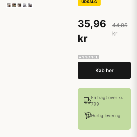
UDSALG
35,96
44,95
kr
kr
Køb her
Fri fragt over kr.
799
Hurtig levering