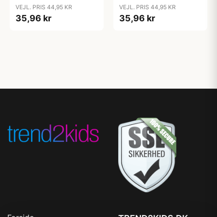
Silikone - Cloud
Silikone - Dark Oak
VEJL. PRIS 44,95 KR
VEJL. PRIS 44,95 KR
35,96 kr
35,96 kr