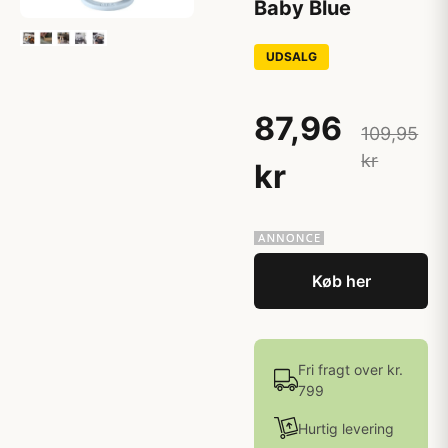
Baby Blue
UDSALG
87,96
109,95
kr
kr
Køb her
Fri fragt over kr.
799
Hurtig levering