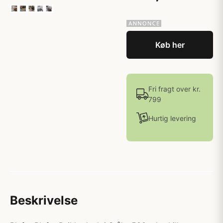
Køb her
Fri fragt over kr.
799
Hurtig levering
Beskrivelse