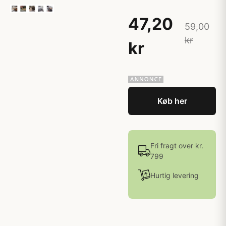
47,20
59,00
kr
kr
Køb her
Fri fragt over kr.
799
Hurtig levering