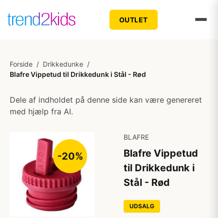
OUTLET
Forside
/
Drikkedunke
/
Blafre Vippetud til Drikkedunk i Stål - Rød
Dele af indholdet på denne side kan være genereret
med hjælp fra AI.
BLAFRE
Blafre Vippetud
-20%
til Drikkedunk i
Stål - Rød
UDSALG