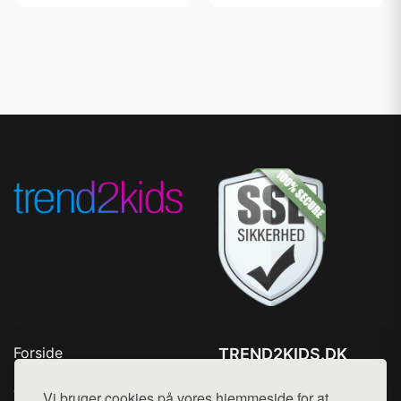
Forside
TREND2KIDS.DK
Produkter
Tlf. 78768672
Top Rabatter
Vi bruger cookies på vores hjemmeside for at