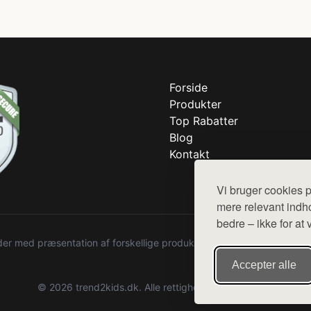
Forside
Produkter
Top Rabatter
Blog
Kontakt
Vi bruger cookies p
mere relevant indho
bedre – ikke for at 
r med præsentation af forskellige produkter fra diverse webshops. De
Accepter alle
© 2026 trend2kids.dk. Alle rettigheder forbeholdes.