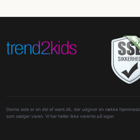
Denne side er en del af want.dk, der udgiver en række hjemmeside
som sælger varen. Vi har heller ikke varerne på lager.