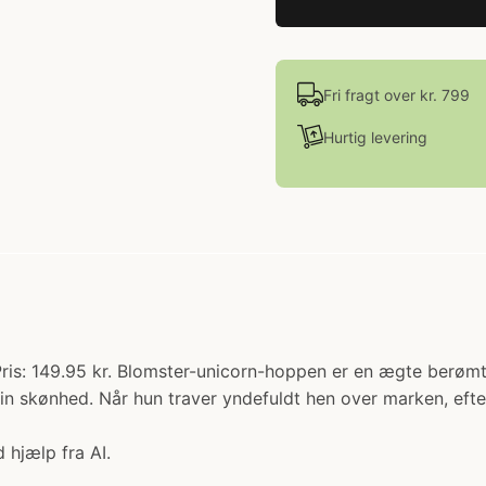
Fri fragt over kr. 799
Hurtig levering
 Pris: 149.95 kr. Blomster-unicorn-hoppen er en ægte berø
sin skønhed. Når hun traver yndefuldt hen over marken, efter
 hjælp fra AI.