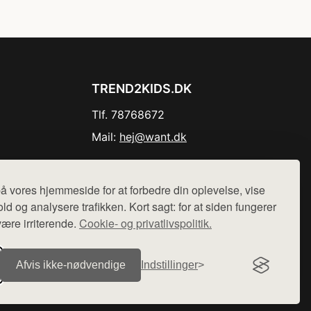
TREND2KIDS.DK
Tlf. 78768672
Mail:
hej@want.dk
Cookie- og privatlivspolitik
å vores hjemmeside for at forbedre din oplevelse, vise
ld og analysere trafikken. Kort sagt: for at siden fungerer
være irriterende.
Cookie- og privatlivspolitik.
r sælges ikke varer fra denne side - vi henviser til de shops,
Afvis ikke‑nødvendige
Indstillinger