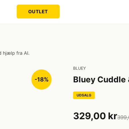
OUTLET
 hjælp fra AI.
BLUEY
Bluey Cuddle
-18%
UDSALG
329,00 kr
399,