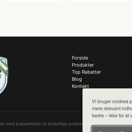
Forside
Produkter
Top Rabatter
Blog
Kontakt
Vi bruger cookies p
mere relevant indho
bedre – ikke for at 
r med præsentation af forskellige produkter fra diverse webshops. De