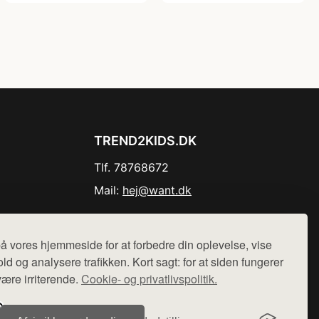
TREND2KIDS.DK
Tlf. 78768672
Mail:
hej@want.dk
Cookie- og privatlivspolitik
å vores hjemmeside for at forbedre din oplevelse, vise
ld og analysere trafikken. Kort sagt: for at siden fungerer
være irriterende.
Cookie- og privatlivspolitik.
r sælges ikke varer fra denne side - vi henviser til de shops,