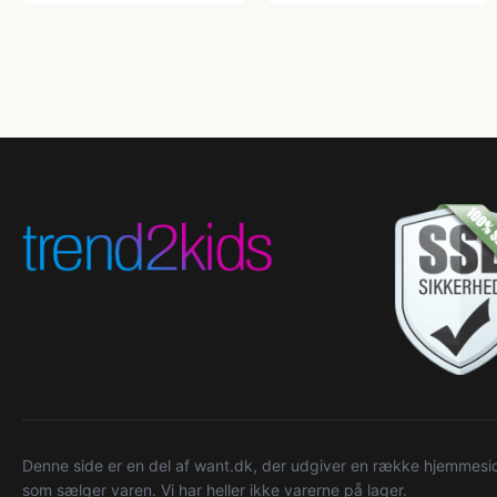
Denne side er en del af want.dk, der udgiver en række hjemmeside
som sælger varen. Vi har heller ikke varerne på lager.