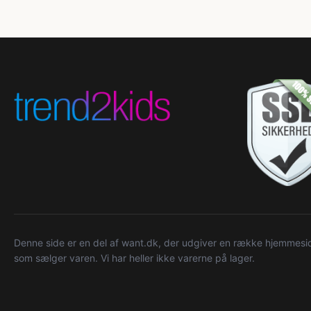
Denne side er en del af want.dk, der udgiver en række hjemmeside
som sælger varen. Vi har heller ikke varerne på lager.