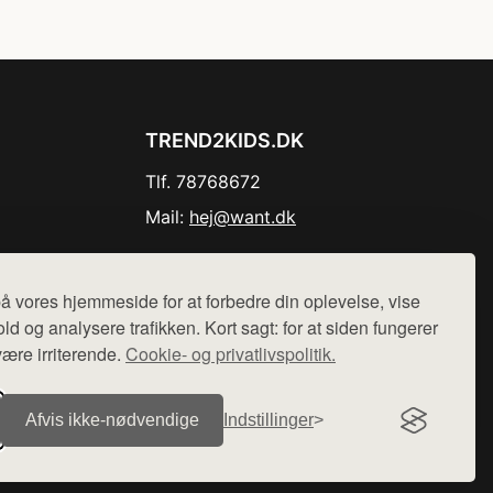
TREND2KIDS.DK
Tlf. 78768672
Mail:
hej@want.dk
Cookie- og privatlivspolitik
å vores hjemmeside for at forbedre din oplevelse, vise
ld og analysere trafikken. Kort sagt: for at siden fungerer
være irriterende.
Cookie- og privatlivspolitik.
r sælges ikke varer fra denne side - vi henviser til de shops,
Afvis ikke‑nødvendige
Indstillinger