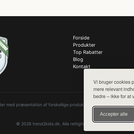
Forside
Produkter
Top Rabatter
Blog
Kontakt
Vi bruger cookies p
mere relevant indho
bedre – ikke for at 
r med præsentation af forskellige produkter fra diverse webshops. De
Accepter alle
© 2026 trend2kids.dk. Alle rettigheder forbeholdes.