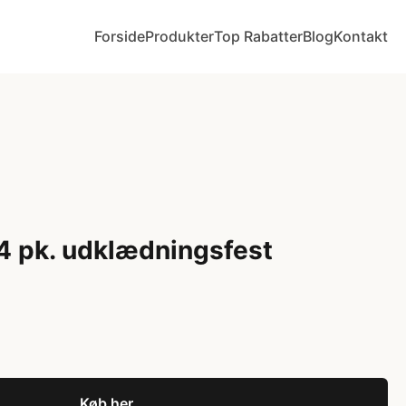
Forside
Produkter
Top Rabatter
Blog
Kontakt
 4 pk. udklædningsfest
Køb her