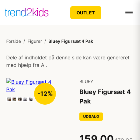
OUTLET
Forside
/
Figurer
/
Bluey Figursæt 4 Pak
Dele af indholdet på denne side kan være genereret
med hjælp fra AI.
BLUEY
Bluey Figursæt 4
-12%
Pak
UDSALG
159,00