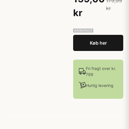
179,95
kr
kr
Køb her
Fri fragt over kr.
799
Hurtig levering