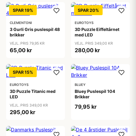
SPAR 19%
SPAR 20%
CLEMENTONI
EUROTOYS
3 Gurli Gris puslespil 48
3D Puzzle Eiffeltårnet
brikker
med LED
VEJL. PRIS 79,95 KR
VEJL. PRIS 349,00 KR
65,00 kr
280,00 kr
SPAR 15%
EUROTOYS
BLUEY
3D Puzzle Titanic med
Bluey Puslespil 104
LED
Brikker
VEJL. PRIS 349,00 KR
79,95 kr
295,00 kr