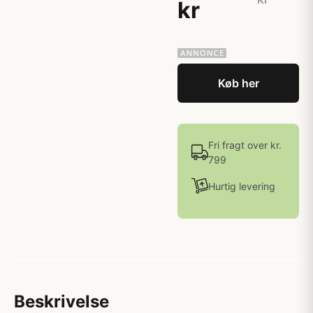
kr
Køb her
Fri fragt over kr.
799
Hurtig levering
Beskrivelse