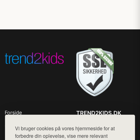
Forside
TREND2KIDS.DK
Produkter
Tlf. 78768672
Top Rabatter
Vi bruger cookies på vores hjemmeside for at
Mail:
hej@want.dk
Blog
forbedre din oplevelse, vise mere relevant