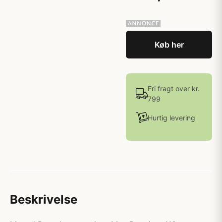
Køb her
Fri fragt over kr.
799
Hurtig levering
Beskrivelse