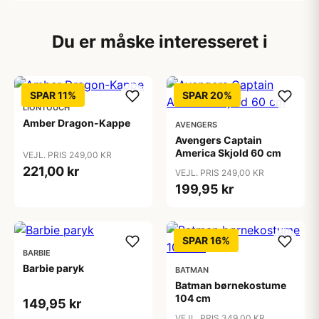
Du er måske interesseret i
SPAR 11%
SPAR 20%
LIONTOUCH
Amber Dragon-Kappe
AVENGERS
Avengers Captain
America Skjold 60 cm
VEJL. PRIS 249,00 KR
221,00 kr
VEJL. PRIS 249,00 KR
199,95 kr
SPAR 16%
BARBIE
Barbie paryk
BATMAN
Batman børnekostume
104 cm
149,95 kr
VEJL. PRIS 349,00 KR