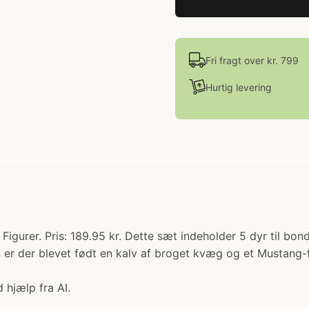
Fri fragt over kr. 799
Hurtig levering
igurer. Pris: 189.95 kr. Dette sæt indeholder 5 dyr til bon
 er der blevet født en kalv af broget kvæg og et Mustang-
 hjælp fra AI.