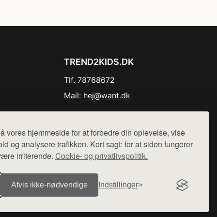
TREND2KIDS.DK
Tlf. 78768672
Mail:
hej@want.dk
Cookie- og privatlivspolitik
å vores hjemmeside for at forbedre din oplevelse, vise
ld og analysere trafikken. Kort sagt: for at siden fungerer
være irriterende.
Cookie- og privatlivspolitik.
r sælges ikke varer fra denne side - vi henviser til de shops,
Afvis ikke‑nødvendige
Indstillinger