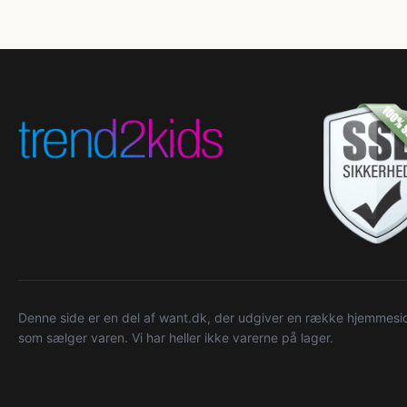
Denne side er en del af want.dk, der udgiver en række hjemmeside
som sælger varen. Vi har heller ikke varerne på lager.