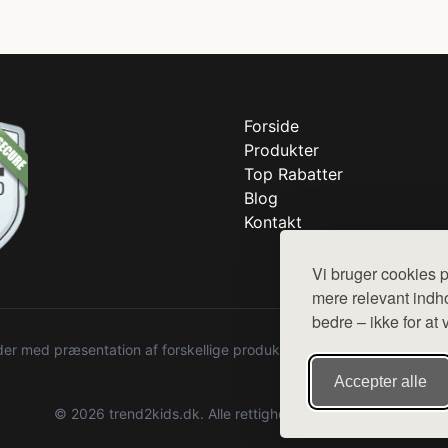
Forside
Produkter
Top Rabatter
Blog
Kontakt
Vi bruger cookies p
mere relevant indho
bedre – ikke for at 
r med præsentation af forskellige produkter fra diverse webshops. De
Accepter alle
© 2026 trend2kids.dk. Alle rettigheder forbeholdes.