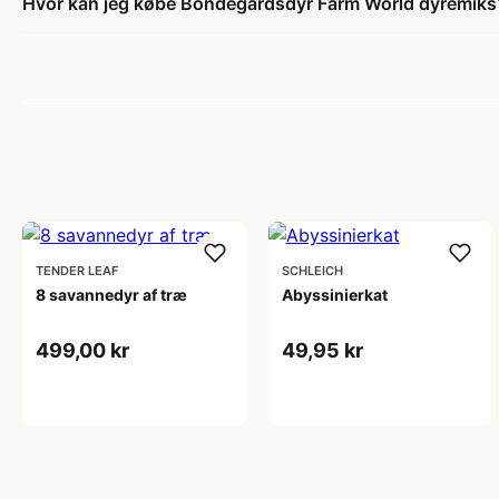
Hvor kan jeg købe Bondegårdsdyr Farm World dyremiks
TENDER LEAF
SCHLEICH
8 savannedyr af træ
Abyssinierkat
499,00 kr
49,95 kr