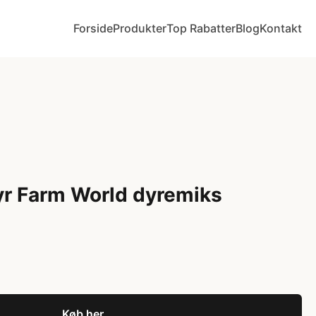
Forside
Produkter
Top Rabatter
Blog
Kontakt
r Farm World dyremiks
Køb her