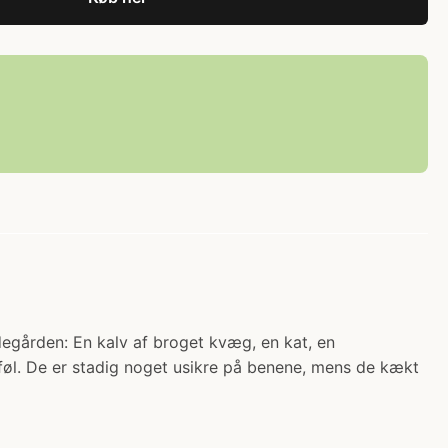
degården: En kalv af broget kvæg, en kat, en
føl. De er stadig noget usikre på benene, mens de kækt