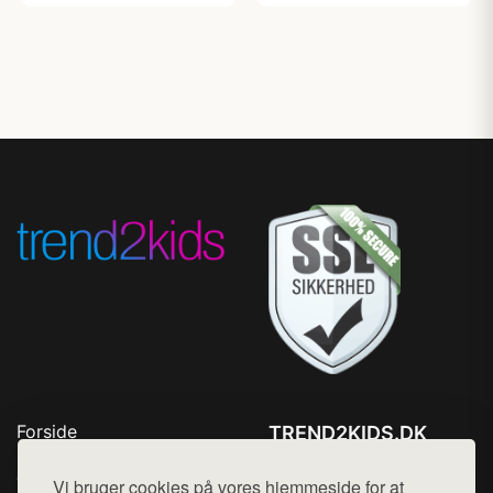
Forside
TREND2KIDS.DK
Produkter
Tlf. 78768672
Top Rabatter
Vi bruger cookies på vores hjemmeside for at