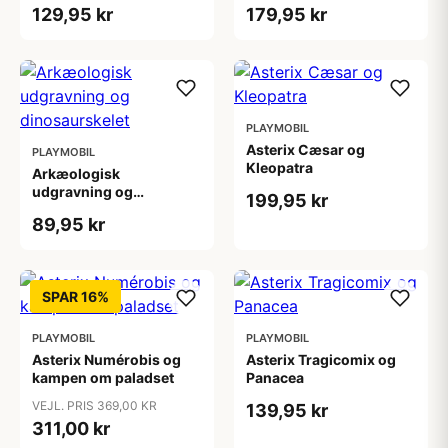
129,95 kr
179,95 kr
PLAYMOBIL
Asterix Cæsar og
PLAYMOBIL
Kleopatra
Arkæologisk
udgravning og
199,95 kr
dinosaurskelet
89,95 kr
SPAR 16%
PLAYMOBIL
PLAYMOBIL
Asterix Numérobis og
Asterix Tragicomix og
kampen om paladset
Panacea
VEJL. PRIS 369,00 KR
139,95 kr
311,00 kr