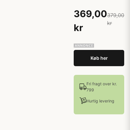
369,00
379,00
kr
kr
Køb her
Fri fragt over kr.
799
Hurtig levering