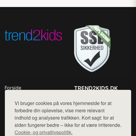
Forside
TREND2KIDS.DK
Produkter
Tlf. 78768672
Top Rabatter
Vi bruger cookies på vores hjemmeside for at
Mail:
hej@want.dk
Blog
forbedre din oplevelse, vise mere relevant
Kontakt
indhold og analysere trafikken. Kort sagt: for at
Cookie- og privatlivspolitik
siden fungerer bedre – ikke for at være irriterende.
Cookie- og privatlivspolitik.