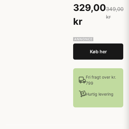
329,00
349,00
kr
kr
Køb her
Fri fragt over kr.
799
Hurtig levering