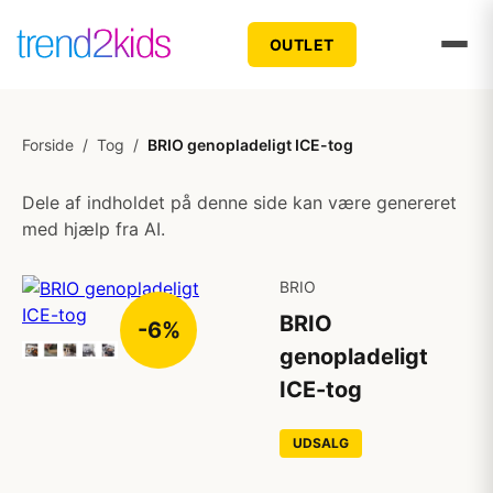
OUTLET
Forside
/
Tog
/
BRIO genopladeligt ICE-tog
Dele af indholdet på denne side kan være genereret
med hjælp fra AI.
BRIO
BRIO
-6%
genopladeligt
ICE-tog
UDSALG