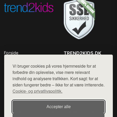
Forside
TREND2KIDS.DK
Produkter
Tlf. 78768672
Top Rabatter
Vi bruger cookies på vores hjemmeside for at
Mail:
hej@want.dk
Blog
forbedre din oplevelse, vise mere relevant
Kontakt
indhold og analysere trafikken. Kort sagt: for at
Cookie- og privatlivspolitik
siden fungerer bedre – ikke for at være irriterende.
Cookie- og privatlivspolitik.
Denne side er en del af want.dk, der udgiver en række
Accepter alle
hjemmesider med præsentation af forskellige produkter fra