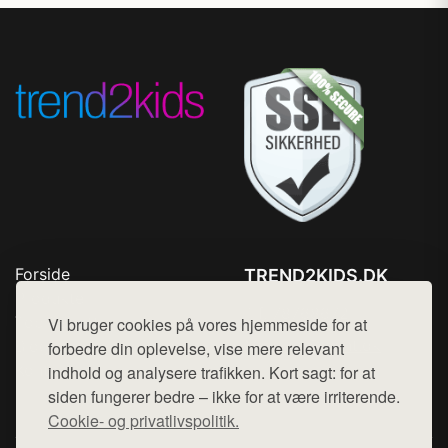
Forside
TREND2KIDS.DK
Produkter
Tlf. 78768672
Top Rabatter
Vi bruger cookies på vores hjemmeside for at
Mail:
hej@want.dk
Blog
forbedre din oplevelse, vise mere relevant
Kontakt
indhold og analysere trafikken. Kort sagt: for at
Cookie- og privatlivspolitik
siden fungerer bedre – ikke for at være irriterende.
Cookie- og privatlivspolitik.