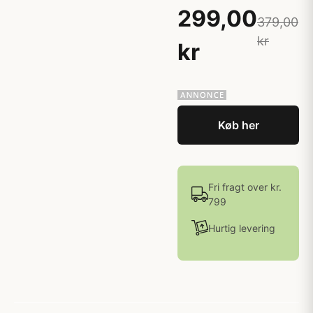
299,00
379,00
kr
kr
Køb her
Fri fragt over kr.
799
Hurtig levering