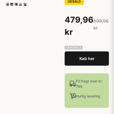
UDSALG
479,96
599,95
kr
kr
Køb her
Fri fragt over kr.
799
Hurtig levering