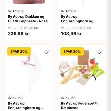
BY ASTRUP
BY ASTRUP
By Astrup Dækken og
By Astrup
Hut til Kæpheste - Rosa
Enhjørninghorn og
Grime til Kæphest - Lilla
VEJL. PRIS 299,95 KR
VEJL. PRIS 129,95 KR
239,96 kr
103,96 kr
SPAR 20%
SPAR 20%
BY ASTRUP
BY ASTRUP
By Astrup
By Astrup Fodersæt til
Enhjørninghorn og
Kæpheste