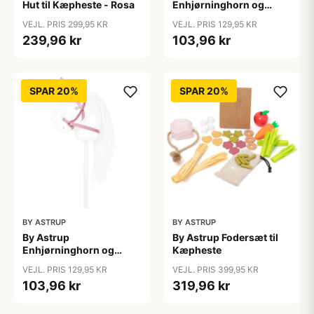
Hut til Kæpheste - Rosa
Enhjørninghorn og
Grime til Kæphest - Lilla
VEJL. PRIS 299,95 KR
VEJL. PRIS 129,95 KR
239,96 kr
103,96 kr
SPAR 20%
SPAR 20%
BY ASTRUP
BY ASTRUP
By Astrup
By Astrup Fodersæt til
Enhjørninghorn og
Kæpheste
Grime til Kæphest - Pink
VEJL. PRIS 129,95 KR
VEJL. PRIS 399,95 KR
103,96 kr
319,96 kr