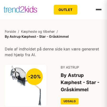
OUTLET
Forside
/
Kæpheste og tilbehør
/
By Astrup Kæphest - Star - Gråskimmel
Dele af indholdet på denne side kan være genereret
med hjælp fra AI.
BY ASTRUP
By Astrup
-20%
Kæphest - Star -
Gråskimmel
UDSALG