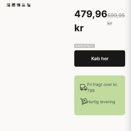
479,96
599,95
kr
kr
Køb her
Fri fragt over kr.
799
Hurtig levering