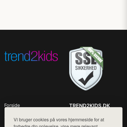
Forside
TREND2KIDS.DK
Produkter
Tlf. 78768672
Top Rabatter
Vi bruger cookies på vores hjemmeside for at
Mail:
hej@want.dk
Blog
forbedre din oplevelse, vise mere relevant