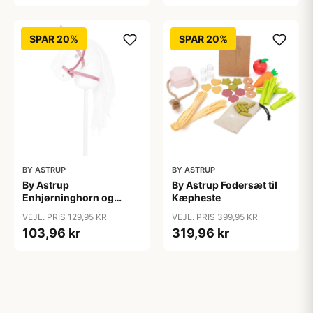
SPAR 20%
SPAR 20%
BY ASTRUP
BY ASTRUP
By Astrup
By Astrup Fodersæt til
Enhjørninghorn og
Kæpheste
Grime til Kæphest - Pink
VEJL. PRIS 129,95 KR
VEJL. PRIS 399,95 KR
103,96 kr
319,96 kr