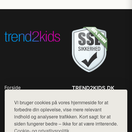
Forside
TREND2KIDS.DK
Produkter
Tlf. 78768672
Top Rabatter
Vi bruger cookies på vores hjemmeside for at
Mail:
hej@want.dk
Blog
forbedre din oplevelse, vise mere relevant
Kontakt
indhold og analysere trafikken. Kort sagt: for at
Cookie- og privatlivspolitik
siden fungerer bedre – ikke for at være irriterende.
Cookie- og privatlivspolitik.