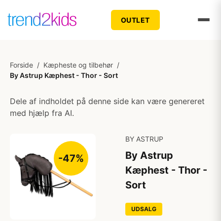
OUTLET
Forside
/
Kæpheste og tilbehør
/
By Astrup Kæphest - Thor - Sort
Dele af indholdet på denne side kan være genereret
med hjælp fra AI.
BY ASTRUP
By Astrup
-47%
Kæphest - Thor -
Sort
UDSALG