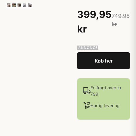
399,95
749,95
kr
kr
Køb her
Fri fragt over kr.
799
Hurtig levering