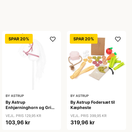
SPAR 20%
SPAR 20%
BY ASTRUP
BY ASTRUP
By Astrup
By Astrup Fodersæt til
Enhjørninghorn og Grime
Kæpheste
til Kæphest - Pink
VEJL. PRIS 129,95 KR
VEJL. PRIS 399,95 KR
103,96 kr
319,96 kr