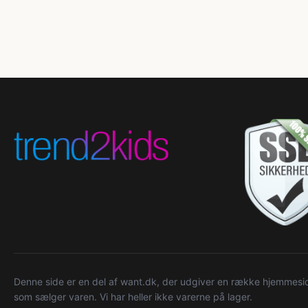
Denne side er en del af want.dk, der udgiver en række hjemmeside
som sælger varen. Vi har heller ikke varerne på lager.