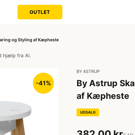
OUTLET
aring og Styling af Kæpheste
 hjælp fra AI.
BY ASTRUP
By Astrup Ska
-41%
af Kæpheste
UDSALG
382,00 kr