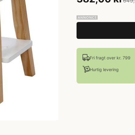
649,
Fri fragt over kr. 799
Hurtig levering