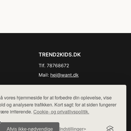
TREND2KIDS.DK
Tlf. 78768672
Mail:
hej@want.dk
Cookie- og privatlivspolitik
å vores hjemmeside for at forbedre din oplevelse, vise
ld og analysere trafikken. Kort sagt: for at siden fungerer
være irriterende.
Cookie- og privatlivspolitik.
r sælges ikke varer fra denne side - vi henviser til de shops,
Afvis ikke‑nødvendige
Indstillinger