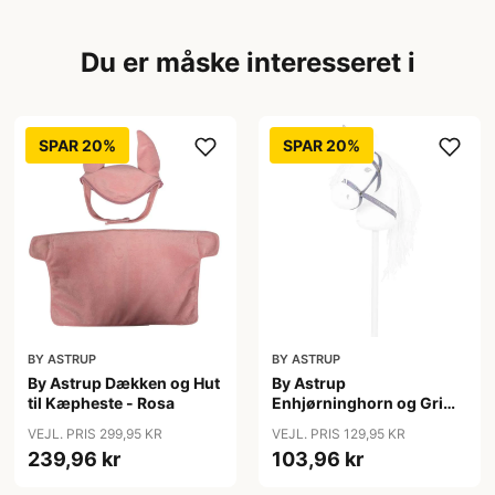
Du er måske interesseret i
SPAR 20%
SPAR 20%
BY ASTRUP
BY ASTRUP
By Astrup Dækken og Hut
By Astrup
til Kæpheste - Rosa
Enhjørninghorn og Grime
til Kæphest - Lilla
VEJL. PRIS 299,95 KR
VEJL. PRIS 129,95 KR
239,96 kr
103,96 kr