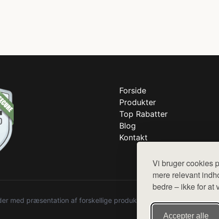
Forside
Produkter
Top Rabatter
Blog
Kontakt
Vi bruger cookies p
mere relevant indho
bedre – ikke for at 
r med præsentation af forskellige produkter fra diverse webshops. De
Accepter alle