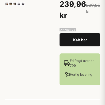
239,96
299,95
kr
kr
Køb her
Fri fragt over kr.
799
Hurtig levering