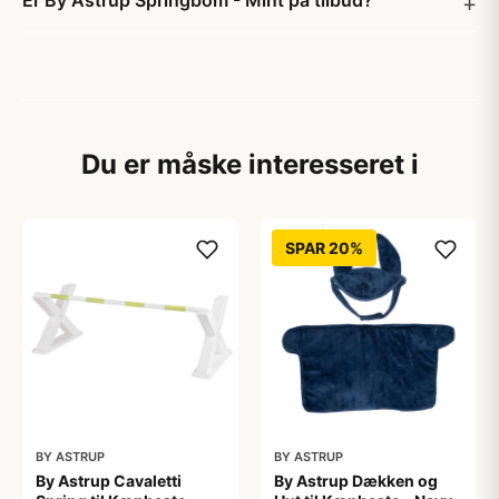
Er By Astrup Springbom - Mint på tilbud?
Du er måske interesseret i
SPAR 20%
BY ASTRUP
BY ASTRUP
By Astrup Cavaletti
By Astrup Dækken og