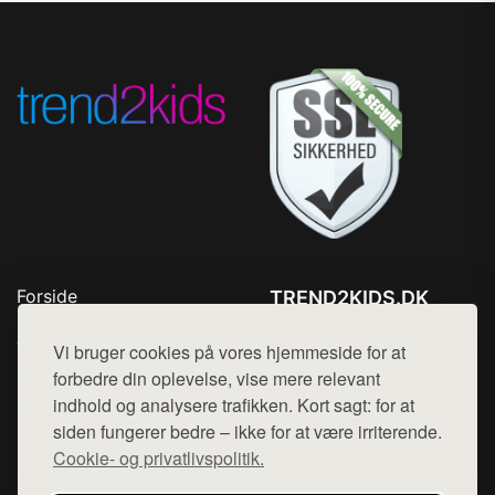
Forside
TREND2KIDS.DK
Produkter
Tlf. 78768672
Top Rabatter
Vi bruger cookies på vores hjemmeside for at
Mail:
hej@want.dk
Blog
forbedre din oplevelse, vise mere relevant
Kontakt
indhold og analysere trafikken. Kort sagt: for at
Cookie- og privatlivspolitik
siden fungerer bedre – ikke for at være irriterende.
Cookie- og privatlivspolitik.