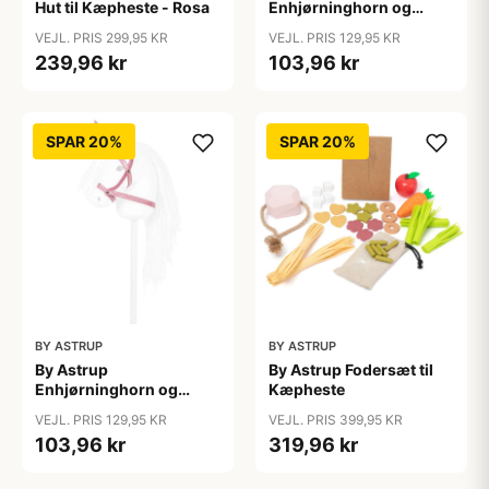
Hut til Kæpheste - Rosa
Enhjørninghorn og
Grime til Kæphest - Lilla
VEJL. PRIS 299,95 KR
VEJL. PRIS 129,95 KR
239,96 kr
103,96 kr
SPAR 20%
SPAR 20%
BY ASTRUP
BY ASTRUP
By Astrup
By Astrup Fodersæt til
Enhjørninghorn og
Kæpheste
Grime til Kæphest - Pink
VEJL. PRIS 129,95 KR
VEJL. PRIS 399,95 KR
103,96 kr
319,96 kr