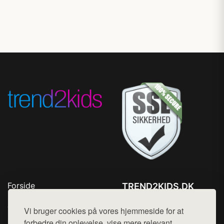
Forside
TREND2KIDS.DK
Produkter
Tlf. 78768672
Top Rabatter
Vi bruger cookies på vores hjemmeside for at
Mail:
hej@want.dk
Blog
forbedre din oplevelse, vise mere relevant