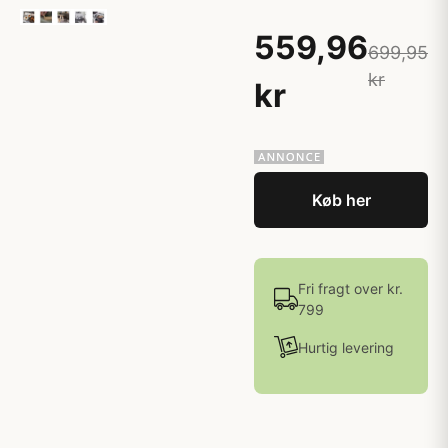
559,96
699,95
kr
kr
Køb her
Fri fragt over kr.
799
Hurtig levering