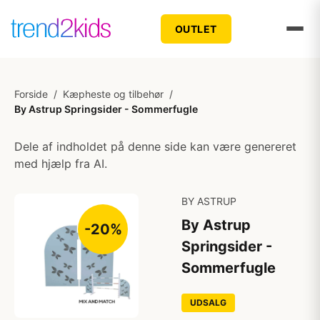
OUTLET
Forside
/
Kæpheste og tilbehør
/
By Astrup Springsider - Sommerfugle
Dele af indholdet på denne side kan være genereret
med hjælp fra AI.
BY ASTRUP
By Astrup
-20%
Springsider -
Sommerfugle
UDSALG