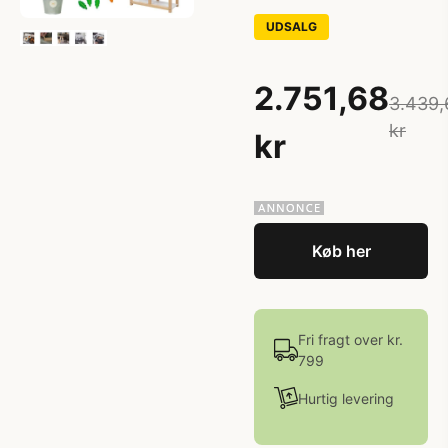
UDSALG
2.751,68
3.439,
kr
kr
Køb her
Fri fragt over kr.
799
Hurtig levering