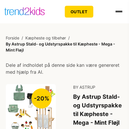
OUTLET
Forside
/
Kæpheste og tilbehør
/
By Astrup Stald- og Udstyrspakke til Kæpheste - Mega -
Mint Fløjl
Dele af indholdet på denne side kan være genereret
med hjælp fra AI.
BY ASTRUP
By Astrup Stald-
-20%
og Udstyrspakke
til Kæpheste -
Mega - Mint Fløjl