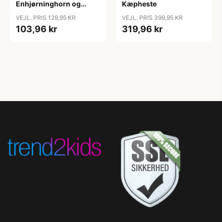
Enhjørninghorn og
Kæpheste
Grime til Kæphest - Pink
VEJL. PRIS 129,95 KR
VEJL. PRIS 399,95 KR
103,96 kr
319,96 kr