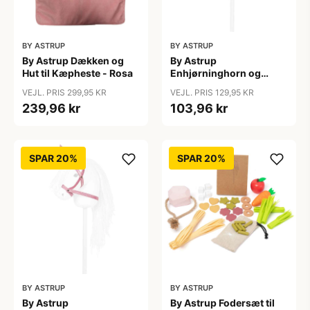
BY ASTRUP
BY ASTRUP
By Astrup Dækken og
By Astrup
Hut til Kæpheste - Rosa
Enhjørninghorn og
Grime til Kæphest - Lilla
VEJL. PRIS 299,95 KR
VEJL. PRIS 129,95 KR
239,96 kr
103,96 kr
SPAR 20%
SPAR 20%
BY ASTRUP
BY ASTRUP
By Astrup
By Astrup Fodersæt til