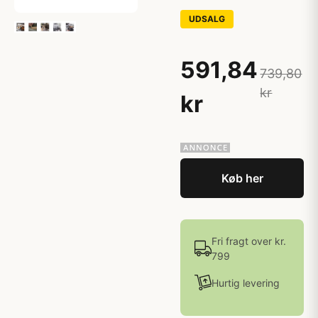
UDSALG
591,84
739,80
kr
kr
Køb her
Fri fragt over kr.
799
Hurtig levering