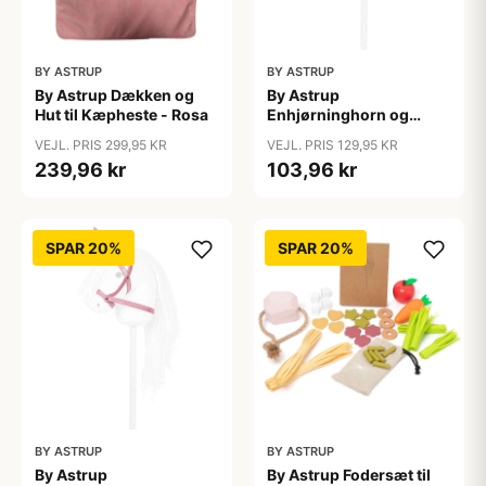
BY ASTRUP
BY ASTRUP
By Astrup Dækken og
By Astrup
Hut til Kæpheste - Rosa
Enhjørninghorn og
Grime til Kæphest - Lilla
VEJL. PRIS 299,95 KR
VEJL. PRIS 129,95 KR
239,96 kr
103,96 kr
SPAR 20%
SPAR 20%
BY ASTRUP
BY ASTRUP
By Astrup
By Astrup Fodersæt til