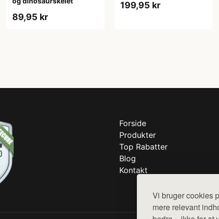
og dinosaurskelet
199,95 kr
89,95 kr
Forside
Produkter
Top Rabatter
Blog
Kontakt
Vi bruger cookies p
mere relevant indho
bedre – ikke for at 