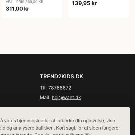
VEJL. PRIS 369,00 KR
139,95 kr
311,00 kr
TREND2KIDS.DK
Tlf. 78768672
Mail:
hej@want.dk
Cookie- og privatlivspolitik
å vores hjemmeside for at forbedre din oplevelse, vise
ld og analysere trafikken. Kort sagt: for at siden fungerer
være irriterende.
Cookie- og privatlivspolitik.