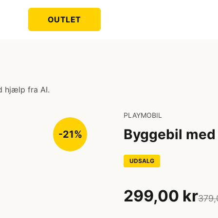
OUTLET
 hjælp fra AI.
PLAYMOBIL
Byggebil med
-21%
UDSALG
299,00 kr
379,