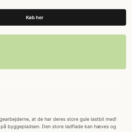
Køb her
earbejderne, at de har deres store gule lastbil med!
e på byggepladsen. Den store ladflade kan hæves og