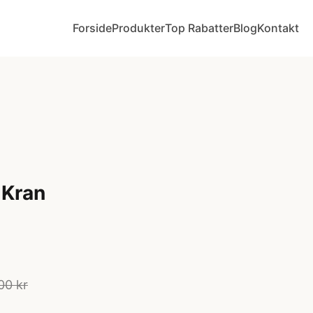
Forside
Produkter
Top Rabatter
Blog
Kontakt
 Kran
00 kr