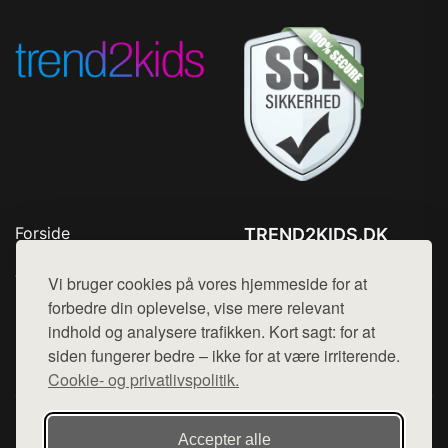
Forside
TREND2KIDS.DK
Produkter
Tlf. 78768672
Top Rabatter
Vi bruger cookies på vores hjemmeside for at
Mail:
hej@want.dk
Blog
forbedre din oplevelse, vise mere relevant
Kontakt
indhold og analysere trafikken. Kort sagt: for at
Cookie- og privatlivspolitik
siden fungerer bedre – ikke for at være irriterende.
Cookie- og privatlivspolitik.
Denne side er en del af want.dk, der udgiver en række
Accepter alle