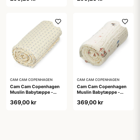
CAM CAM COPENHAGEN
CAM CAM COPENHAGEN
Cam Cam Copenhagen
Cam Cam Copenhagen
Muslin Babytæppe -
Muslin Babytæppe -
GOTS - Capri
GOTS - Carousel
369,00 kr
369,00 kr