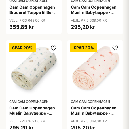
CAM CAM COPENHAGEN
CAM CAM COPENHAGEN
Cam Cam Copenhagen
Cam Cam Copenhagen
Broderet Tæppe til Børn
Muslin Babytæppe -
- OCS - Blueberries
GOTS - Augusta
VEJL. PRIS 649,00 KR
VEJL. PRIS 369,00 KR
355,85 kr
295,20 kr
SPAR 20%
SPAR 20%
CAM CAM COPENHAGEN
CAM CAM COPENHAGEN
Cam Cam Copenhagen
Cam Cam Copenhagen
Muslin Babytæppe -
Muslin Babytæppe -
GOTS - Blueberries
GOTS - Bows
VEJL. PRIS 369,00 KR
VEJL. PRIS 369,00 KR
295,20 kr
295,20 kr