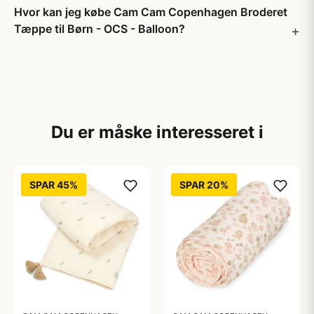
Hvor kan jeg købe Cam Cam Copenhagen Broderet
Tæppe til Børn - OCS - Balloon?
Du er måske interesseret i
SPAR 45%
SPAR 20%