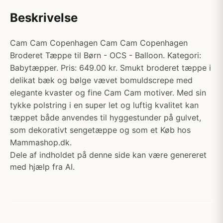
Beskrivelse
Cam Cam Copenhagen Cam Cam Copenhagen
Broderet Tæppe til Børn - OCS - Balloon. Kategori:
Babytæpper. Pris: 649.00 kr. Smukt broderet tæppe i
delikat bæk og bølge vævet bomuldscrepe med
elegante kvaster og fine Cam Cam motiver. Med sin
tykke polstring i en super let og luftig kvalitet kan
tæppet både anvendes til hyggestunder på gulvet,
som dekorativt sengetæppe og som et Køb hos
Mammashop.dk.
Dele af indholdet på denne side kan være genereret
med hjælp fra AI.