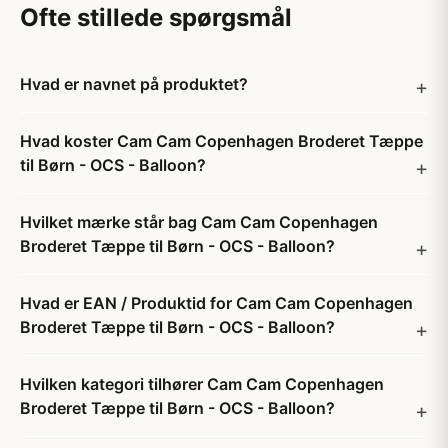
Ofte stillede spørgsmål
Hvad er navnet på produktet?
Hvad koster Cam Cam Copenhagen Broderet Tæppe
til Børn - OCS - Balloon?
Hvilket mærke står bag Cam Cam Copenhagen
Broderet Tæppe til Børn - OCS - Balloon?
Hvad er EAN / Produktid for Cam Cam Copenhagen
Broderet Tæppe til Børn - OCS - Balloon?
Hvilken kategori tilhører Cam Cam Copenhagen
Broderet Tæppe til Børn - OCS - Balloon?