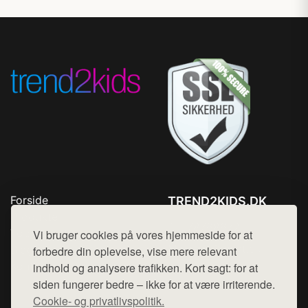
Forside
TREND2KIDS.DK
Produkter
Tlf. 78768672
Top Rabatter
Vi bruger cookies på vores hjemmeside for at
Mail:
hej@want.dk
Blog
forbedre din oplevelse, vise mere relevant
Kontakt
indhold og analysere trafikken. Kort sagt: for at
Cookie- og privatlivspolitik
siden fungerer bedre – ikke for at være irriterende.
Cookie- og privatlivspolitik.