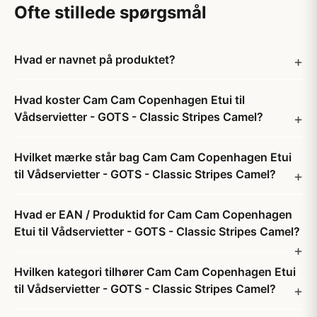
Ofte stillede spørgsmål
Hvad er navnet på produktet?
Hvad koster Cam Cam Copenhagen Etui til
Vådservietter - GOTS - Classic Stripes Camel?
Hvilket mærke står bag Cam Cam Copenhagen Etui
til Vådservietter - GOTS - Classic Stripes Camel?
Hvad er EAN / Produktid for Cam Cam Copenhagen
Etui til Vådservietter - GOTS - Classic Stripes Camel?
Hvilken kategori tilhører Cam Cam Copenhagen Etui
til Vådservietter - GOTS - Classic Stripes Camel?