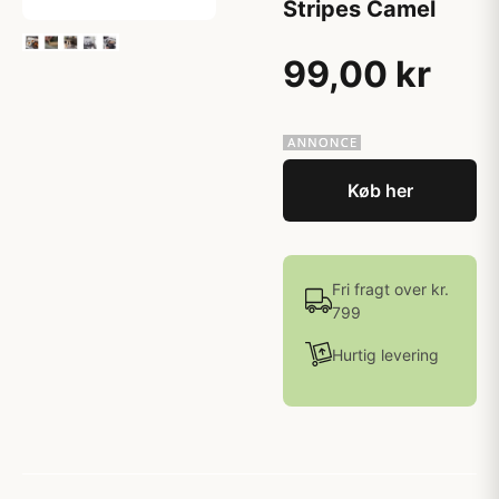
Stripes Camel
99,00 kr
Køb her
Fri fragt over kr.
799
Hurtig levering