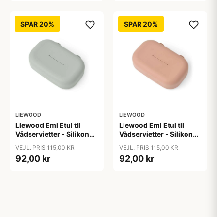
SPAR 20%
SPAR 20%
LIEWOOD
LIEWOOD
Liewood Emi Etui til
Liewood Emi Etui til
Vådservietter - Silikone -
Vådservietter - Silikone -
Dove Blue
Pale Tuscany
VEJL. PRIS 115,00 KR
VEJL. PRIS 115,00 KR
92,00 kr
92,00 kr