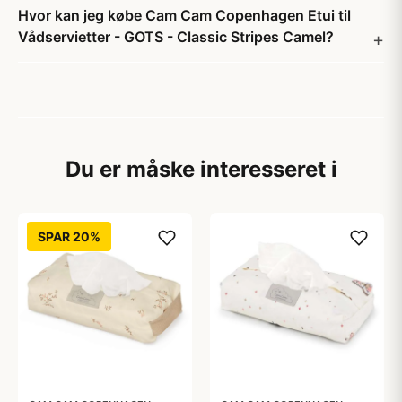
Hvor kan jeg købe Cam Cam Copenhagen Etui til
Vådservietter - GOTS - Classic Stripes Camel?
Du er måske interesseret i
SPAR 20%